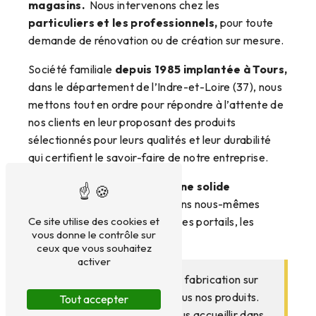
magasins.
Nous intervenons chez les
particuliers et les professionnels,
pour toute
demande de rénovation ou de création sur mesure.
Société familiale
depuis 1985 implantée à Tours,
dans le département de l’Indre-et-Loire (37), nous
mettons tout en ordre pour répondre à l’attente de
nos clients en leur proposant des produits
sélectionnés pour leurs qualités et leur durabilité
qui certifient le savoir-faire de notre entreprise.
Artisans menuisiers,
forts d’une solide
expérience,
nous transformons nous-mêmes
Ce site utilise des cookies et
l’aluminium pour les vérandas, les portails, les
vous donne le contrôle sur
portes et autres menuiseries.
ceux que vous souhaitez
activer
Par ailleurs, nous assurons la fabrication sur
mesure et l’installation de tous nos produits.
Tout accepter
Nous serons satisfaits de vous accueillir dans