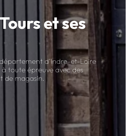
 Tours et ses
u département d’Indre-et-Loire
té à toute épreuve avec des
t de magasin.